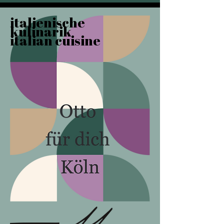
italienische
kulinarik
italian cuisine