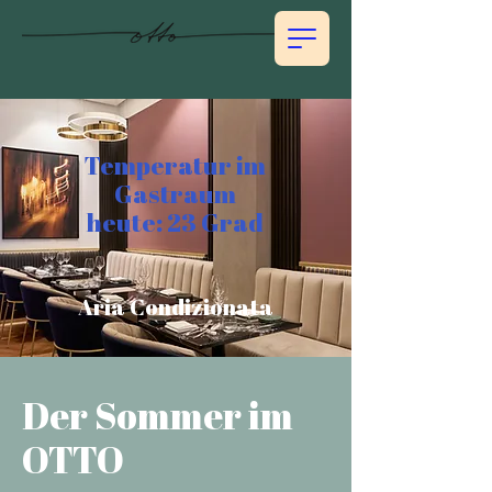
Temperatur im
Gastraum
heute: 23 Grad
Aria Condizionata
Der Sommer im
OTTO